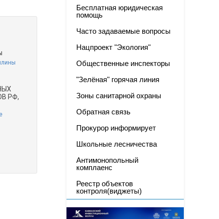
Бесплатная юридическая
помощь
Часто задаваемые вопросы
Нацпроект "Экология"
ы
шлины
Общественные инспекторы
"Зелёная" горячая линия
НЫХ
Зоны санитарной охраны
В РФ,
Обратная связь
е
Прокурор информирует
Школьные лесничества
Антимонопольный
комплаенс
Реестр объектов
контроля(виджеты)