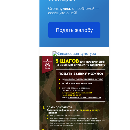
Столкнулись с проблемой —
сообщите о ней!
Подать жалобу