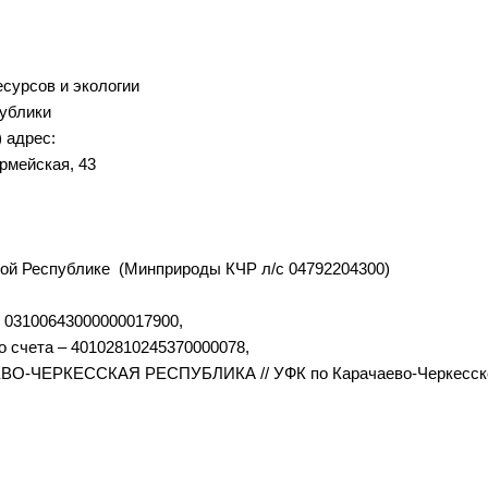
сурсов и экологии
ублики
) адрес:
армейская, 43
ой Республике (Минприроды КЧР л/с 04792204300)
- 03100643000000017900,
о счета – 40102810245370000078,
ЕВО-ЧЕРКЕССКАЯ РЕСПУБЛИКА // УФК по Карачаево-Черкесск