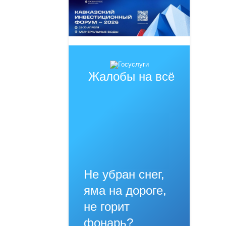
Жалобы на всё
Не убран снег,
яма на дороге,
не горит
фонарь?