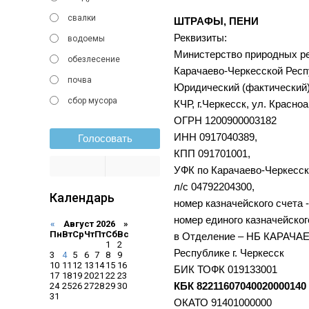
свалки
ШТРАФЫ, ПЕНИ
Реквизиты:
водоемы
Министерство природных ре
обезлесение
Карачаево-Черкесской Респ
почва
Юридический (фактический
сбор мусора
КЧР, г.Черкесск, ул. Красно
ОГРН 1200900003182
ИНН 0917040389,
Голосовать
КПП 091701001,
УФК по Карачаево-Черкесск
л/с 04792204300,
Календарь
номер казначейского счета 
номер единого казначейског
«
Август 2026 »
Пн
Вт
Ср
Чт
Пт
Сб
Вс
в Отделение – НБ КАРАЧА
1
2
Республике г. Черкесск
3
4
5
6
7
8
9
10
11
12
13
14
15
16
БИК ТОФК 019133001
17
18
19
20
21
22
23
КБК 82211607040020000140
24
25
26
27
28
29
30
31
ОКАТО 91401000000