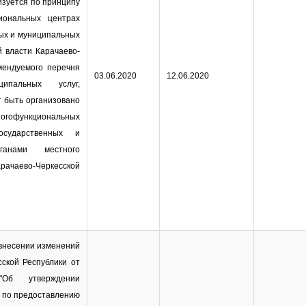
изуется по принципу
иональных центрах
ых и муниципальных
й власти Карачаево-
мендуемого перечня
03.06.2020
12.06.2020
ипальных услуг,
 быть организовано
многофункциональных
осударственных и
ганами местного
ево-Черкесской
внесении изменений
сской Республики от
б утверждении
 по предоставлению