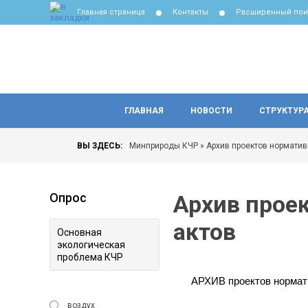
Главная страница
Контакты
Расширенный пои
ГЛАВНАЯ
НОВОСТИ
СТРУКТУР
ВЫ ЗДЕСЬ:
Минприроды КЧР
» Архив проектов норматив
Опрос
Архив прое
актов
Основная
экологическая
проблема КЧР
АРХИВ проектов нормати
воздух