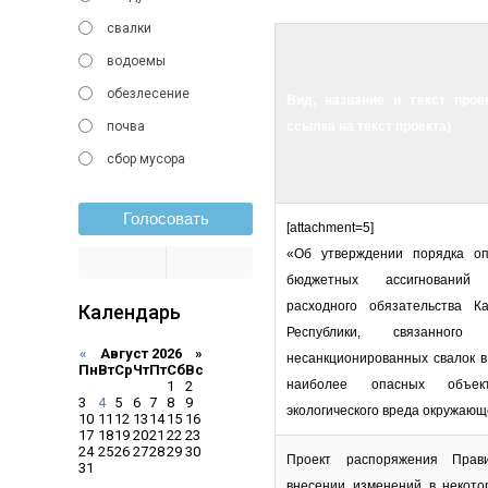
свалки
водоемы
обезлесение
Вид, название и текст прое
почва
ссылка на текст проекта)
сбор мусора
Голосовать
[attachment=5]
«Об утверждении порядка о
бюджетных ассигнований
расходного обязательства Ка
Календарь
Республики, связанного
«
Август 2026 »
несанкционированных свалок в
Пн
Вт
Ср
Чт
Пт
Сб
Вс
наиболее опасных объект
1
2
3
4
5
6
7
8
9
экологического вреда окружающ
10
11
12
13
14
15
16
17
18
19
20
21
22
23
24
25
26
27
28
29
30
Проект распоряжения Прав
31
внесении изменений в некот