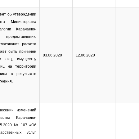
ент об утверждении
нта Министерства
логии Карачаево-
о предоставлению
гласования расчета
ожет быть причинен
03.06.2020
12.06.2020
х лиц, имуществу
лиц на территории
блики в результате
ужения.
есении изменений
ьства Карачаево-
.05.2020 № 107 «Об
арственных услуг,