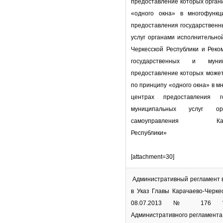
предоставление которых орган
«одного окна» в многофункц
предоставления государственн
услуг органами исполнительно
Черкесской Республики и Реко
государственных и муниц
предоставление которых может
по принципу «одного окна» в 
центрах предоставления г
муниципальных услуг ор
самоуправления Карача
Республики»
[attachment=30]
Административный регламент 
в Указ Главы Карачаево-Черке
08.07.2013 № 176 "О
Административного регламента