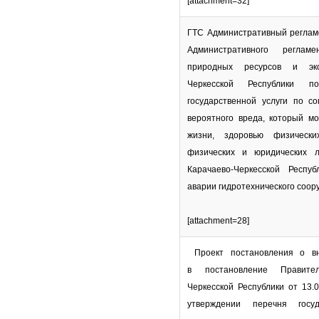
[attachment=32]
ГТС Административный реглам
Административного регламе
природных ресурсов и эко
Черкесской Республики п
государственной услуги по со
вероятного вреда, который м
жизни, здоровью физически
физических и юридических 
Карачаево-Черкесской Респу
аварии гидротехнического соор
[attachment=28]
Проект постановления о вн
в постановление Правител
Черкесской Республики от 13
утверждении перечня госуд