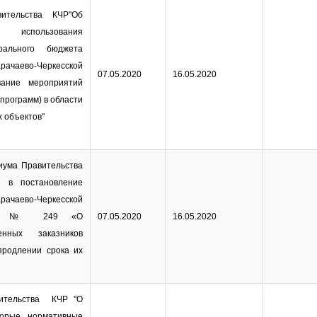
ительства КЧР"Об
использования
рального бюджета
аево-Черкесской
07.05.2020
16.05.2020
вание мероприятий
программ) в области
 объектов"
иума Правительства
 в постановление
рачаево-Черкесской
1998 № 249 «О
07.05.2020
16.05.2020
енных заказников
продлении срока их
ительства КЧР "О
торые нормативные