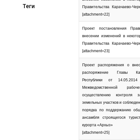
Теги
Правительства Карачаево-Черк
[attachment=22]
Проект постановления Прав
внесении изменений в некот
Правительства Карачаево-Черк
[attachment=23]
Проект распоряжения о вне
распоряжение Главы Кара
Республики от 14.05.
Межведомственной раб
осуществлению контроля з
земельных участков и соблюде
порядка по поддержанию общ
ансамбля строящегося турист
курорта «Архыз»
[attachment=25]