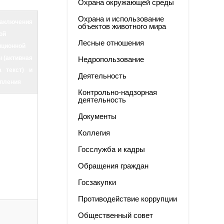
Охрана окружающей среды
Охрана и использование
ключения
объектов животного мира
ой
Лесные отношения
пционной
 (активная
Недропользование
 текст) и
Деятельность
упления
Контрольно-надзорная
деятельность
Документы
Коллегия
Госслужба и кадры
Обращения граждан
Госзакупки
Противодействие коррупции
Общественный совет