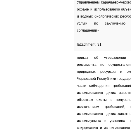
Управлением Карачаево-Черкес
охране и использованию объек
и водных биологических ресур
услуги по заключению ох
соглашений»
[attachment=31]
приказ об утверждении А
регламента по осуществлен
природных ресурсов и эко
Черкесской Республики государ
части соблюдения требован
использованию диких живот
объектам охоты в полуволь
исключением требований,
использованию диких животн
используемых в условиях н
содержанию и использованию