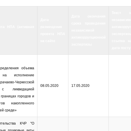
Текст за
Дата окончания
Дата
независим
срока проведения
кта НПА (активная
размещения
антикорру
независимой
проекта НПА
экспертизы
антикоррупционной
на сайте
ссылка на
экспертизы
дата пост
пределения объема
 на исполнение
рачаево-Черкесской
08.05.2020
17.05.2020
 с ликвидацией
 границах городов и
ов накопленного
ей среде»
ительства КЧР "О
орые правовые акты