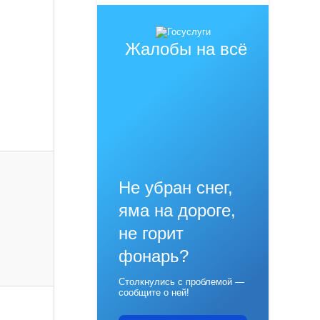
Жалобы на всё
Не убран снег,
яма на дороге,
не горит
фонарь?
Столкнулись с проблемой —
сообщите о ней!