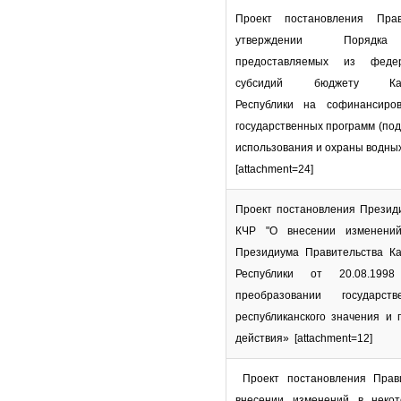
Проект постановления Прав
утверждении Порядка 
предоставляемых из феде
субсидий бюджету Карач
Республики на софинансиро
государственных программ (под
использования и охраны водных
[attachment=24]
Проект постановления Презид
КЧР "О внесении изменений
Президиума Правительства Ка
Республики от 20.08.
преобразовании государств
республиканского значения и 
действия» [attachment=12]
Проект постановления Прав
внесении изменений в неко