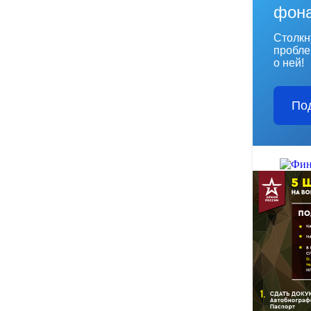
фон
Столкн
пробле
о ней!
По