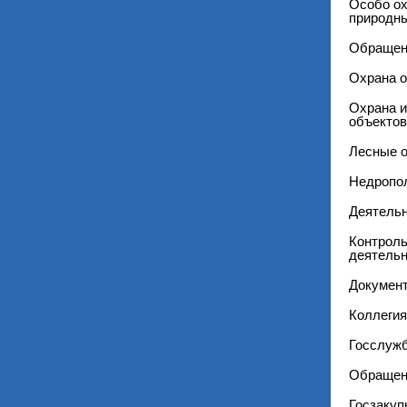
Особо о
природны
Обращен
Охрана 
Охрана и
объектов
Лесные 
Недропо
Деятель
Контроль
деятельн
Докумен
Коллегия
Госслужб
Обращен
Госзакуп