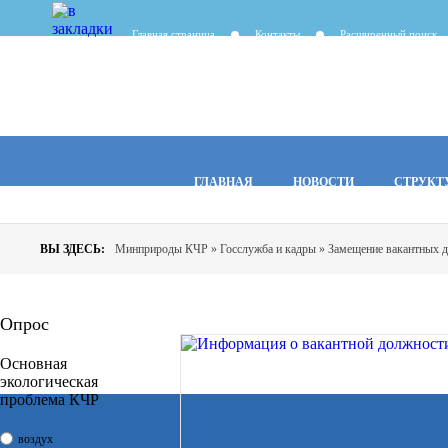
Главная страница
Контакты
Расширенный поиск
ГЛАВНАЯ
НОВОСТИ
СТРУКТ
ВЫ ЗДЕСЬ:
Минприроды КЧР
»
Госслужба и кадры
»
Замещение вакантных 
Опрос
Основная
экологическая
проблема КЧР
воздух