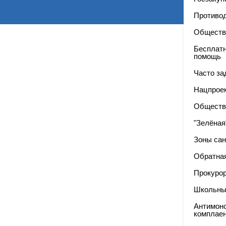
Противод
Обществ
Бесплат
помощь
Часто з
Нацпроек
Обществ
"Зелёная
Зоны сан
Обратная
Прокуро
Школьны
Антимон
комплае