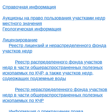
Справочная информация
Аукционы на право пользования участками недр
местного значения
Геологическая информация
Лицензирование
Реестр лицензий и нераспределенного фонда
участков недр
Реестр распределенного фонда участков
недр в части общераспространенных полезных
ископаемых по КЧР, а также участков недр,
содержащих подземные воды
Реестр нераспределенного фонда участков
недр в части общераспространенных полезных
ископаемых по КЧР
Информация о прекращении права