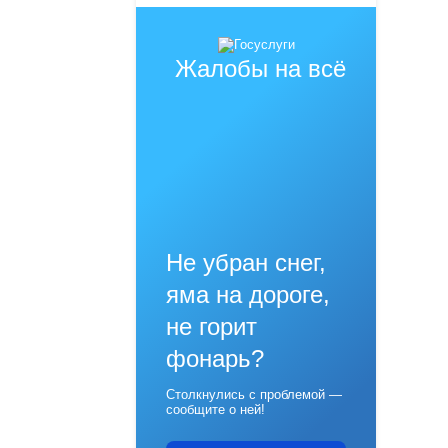
Жалобы на всё
Не убран снег,
яма на дороге,
не горит
фонарь?
Столкнулись с проблемой —
сообщите о ней!