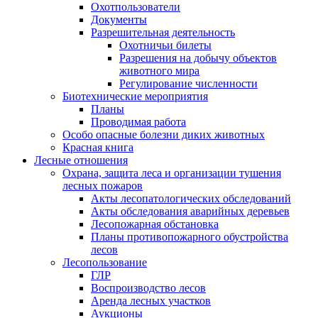
Охотпользователи
Документы
Разрешительная деятельность
Охотничьи билеты
Разрешения на добычу объектов
животного мира
Регулирование численности
Биотехнические мероприятия
Планы
Проводимая работа
Особо опасные болезни диких животных
Красная книга
Лесные отношения
Охрана, защита леса и организации тушения
лесных пожаров
Акты лесопатологических обследований
Акты обследования аварийных деревьев
Лесопожарная обстановка
Планы противопожарного обустройства
лесов
Лесопользование
ГЛР
Воспроизводство лесов
Аренда лесных участков
Аукционы