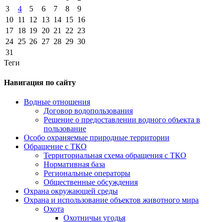
3
4
5
6
7
8
9
10
11
12
13
14
15
16
17
18
19
20
21
22
23
24
25
26
27
28
29
30
31
Теги
Навигация по сайту
Водные отношения
Договор водопользования
Решение о предоставлении водного объекта в
пользование
Особо охраняемые природные территории
Обращение с ТКО
Территориальная схема обращения с ТКО
Нормативная база
Региональные операторы
Общественные обсуждения
Охрана окружающей среды
Охрана и использование объектов животного мира
Охота
Охотничьи угодья