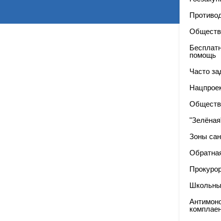
Противод
Обществ
Бесплат
помощь
Часто з
Нацпроек
Обществ
"Зелёная
Зоны сан
Обратная
Прокуро
Школьны
Антимон
комплае