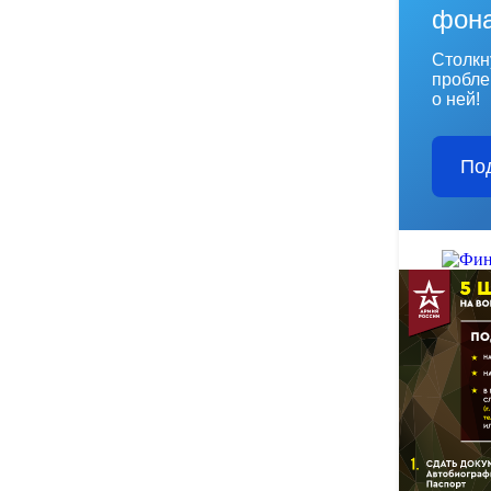
фон
Столкн
пробле
о ней!
По