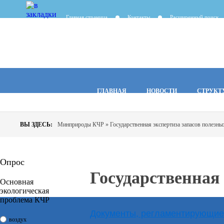
Главная страница
Контакты
Расширенный поиск
ГЛАВНАЯ
НОВОСТИ
СТРУКТ
ВЫ ЗДЕСЬ:
Минприроды КЧР
» Государственная экспертиза запасов полезн
Опрос
Государственная
Основная
экологическая
проблема КЧР
Документы, регламентирующие 
воздух