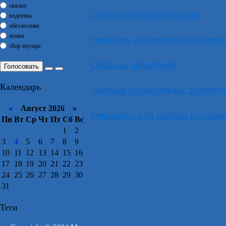
свалки
Справочная информация
водоемы
обезлесение
почва
Перечень документов для пред
сбор мусора
Образцы заявлений
Голосовать
Календарь
Таблица проведенных эксперти
«
Август 2026 »
Реквизиты для оплаты государ
Пн
Вт
Ср
Чт
Пт
Сб
Вс
1
2
3
4
5
6
7
8
9
10
11
12
13
14
15
16
17
18
19
20
21
22
23
24
25
26
27
28
29
30
31
Теги