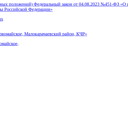
ых
омайское,