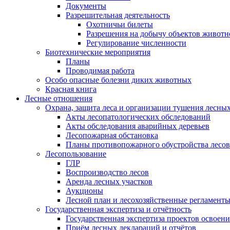
Документы
Разрешительная деятельность
Охотничьи билеты
Разрешения на добычу объектов животн
Регулирование численности
Биотехнические мероприятия
Планы
Проводимая работа
Особо опасные болезни диких животных
Красная книга
Лесные отношения
Охрана, защита леса и организации тушения лесны
Акты лесопатологических обследований
Акты обследования аварийных деревьев
Лесопожарная обстановка
Планы противопожарного обустройства лесов
Лесопользование
ГЛР
Воспроизводство лесов
Аренда лесных участков
Аукционы
Лесной план и лесохозяйственные регламент
Государственная экспертиза и отчётность
Государственная экспертиза проектов освоени
Приём лесных деклараций и отчётов