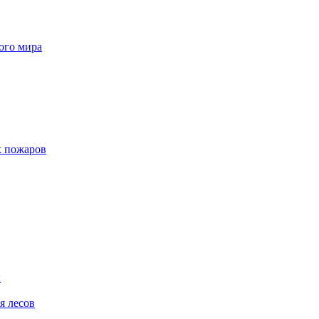
ого мира
х пожаров
ы
я лесов