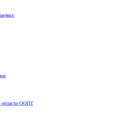
опаемых
зор
 в области ООПТ