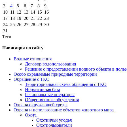
3
4
5
6
7
8
9
10
11
12
13
14
15
16
17
18
19
20
21
22
23
24
25
26
27
28
29
30
31
Теги
Навигация по сайту
Водные отношения
Договор водопользования
Решение о предоставлении водного объекта в поль
Особо охраняемые природные территории
Обращение с ТКО
Территориальная схема обращения с ТКО
Нормативная база
Региональные операторы
Общественные обсуждения
Охрана окружающей среды
Охрана и использование объектов животного мира
Охота
Охотничьи угодья
Охотпользователи