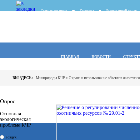
Главная страница
Контакты
Расширенный поиск
ГЛАВНАЯ
НОВОСТИ
СТРУКТ
ВЫ ЗДЕСЬ:
Минприроды КЧР
»
Охрана и использование объектов животног
Опрос
Основная
экологическая
проблема КЧР
воздух