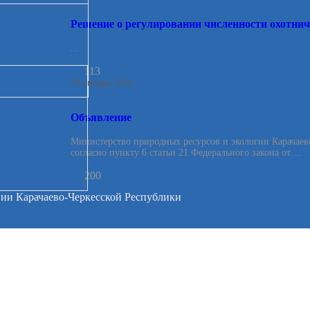
Решение о регулировании численности охотнич
...
113
10 январь 2024
Объявление
Министерство природных ресурсов и экологии Карачаево
согласно пункту 6 статьи 21 Федерального закона от ...
200
гии Карачаево-Черкесской Республики