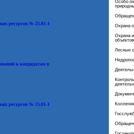
Особо о
природны
Обращен
ьих ресурсов № 25.01-1
Охрана 
Охрана и
объектов
Лесные 
Недропо
ований к кандидатам в
Деятель
Контроль
деятельн
Докумен
Коллегия
ьих ресурсов № 15.01-1
Госслужб
Обращен
Госзакуп