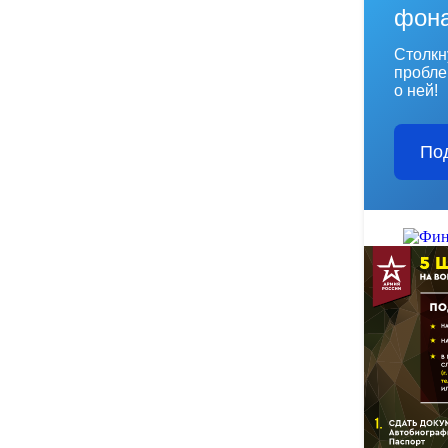
фон
Столкн
пробле
о ней!
По