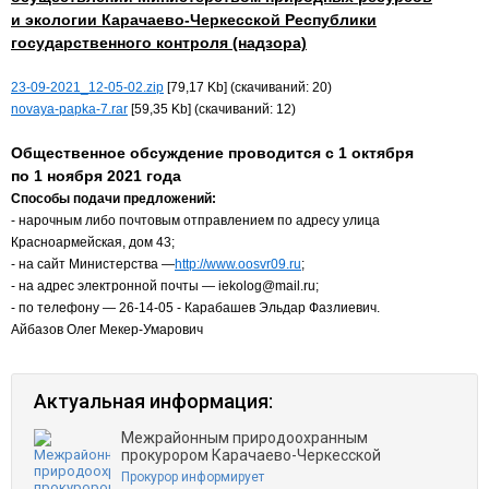
и экологии Карачаево-Черкесской Республики
государственного контроля (надзора)
23-09-2021_12-05-02.zip
[79,17 Kb] (cкачиваний: 20)
novaya-papka-7.rar
[59,35 Kb] (cкачиваний: 12)
Общественное обсуждение проводится с 1 октября
по 1 ноября 2021 года
Способы подачи предложений:
- нарочным либо почтовым отправлением по адресу улица
Красноармейская, дом 43;
- на сайт Министерства
—
http://www.oosvr09.ru
;
- на адрес электронной почты — iekolog@mail.ru;
- по телефону — 26-14-05 - Карабашев Эльдар Фазлиевич.
Айбазов Олег Мекер-Умарович
Актуальная информация:
Межрайонным природоохранным
прокурором Карачаево-Черкесской
Прокурор информирует