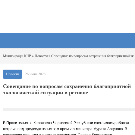
Минприроды КЧР
»
Новости
» Совещание по вопросам сохранения благоприятной экологической ситуации в регионе
Новости
26 июнь 2026
Совещание по вопросам сохранения благоприятной
экологической ситуации в регионе
В Правительстве Карачаево-Черкесской Республики состоялась рабочая
встреча под председательством премьер-министра Мурата Аргунова. В
совещании приняли участие руководитель Северо-Кавказского