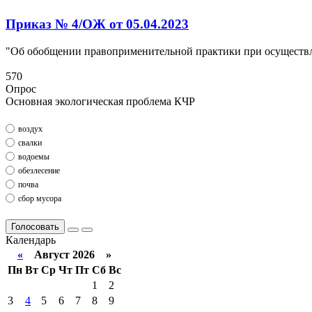
Приказ № 4/ОЖ от 05.04.2023
"Об обобщении правоприменительной практики при осуществле
570
Опрос
Основная экологическая проблема КЧР
воздух
свалки
водоемы
обезлесение
почва
сбор мусора
Голосовать
Календарь
«
Август 2026 »
Пн
Вт
Ср
Чт
Пт
Сб
Вс
1
2
3
4
5
6
7
8
9