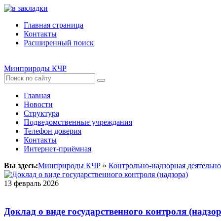
Главная страница
Контакты
Расширенный поиск
Минприроды КЧР
Главная
Новости
Структура
Подведомственные учреждания
Телефон доверия
Контакты
Интернет-приёмная
Вы здесь:
Минприроды КЧР
»
Контрольно-надзорная деятельно
13 февраль 2026
Доклад о виде государственного контроля (надзор