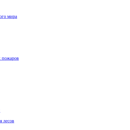
ого мира
х пожаров
ы
я лесов