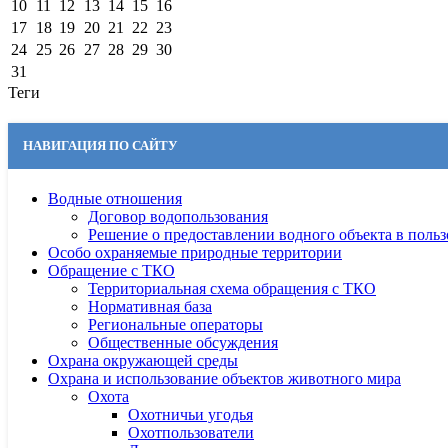
10
11
12
13
14
15
16
17
18
19
20
21
22
23
24
25
26
27
28
29
30
31
Теги
НАВИГАЦИЯ ПО САЙТУ
Водные отношения
Договор водопользования
Решение о предоставлении водного объекта в поль
Особо охраняемые природные территории
Обращение с ТКО
Территориальная схема обращения с ТКО
Нормативная база
Региональные операторы
Общественные обсуждения
Охрана окружающей среды
Охрана и использование объектов животного мира
Охота
Охотничьи угодья
Охотпользователи