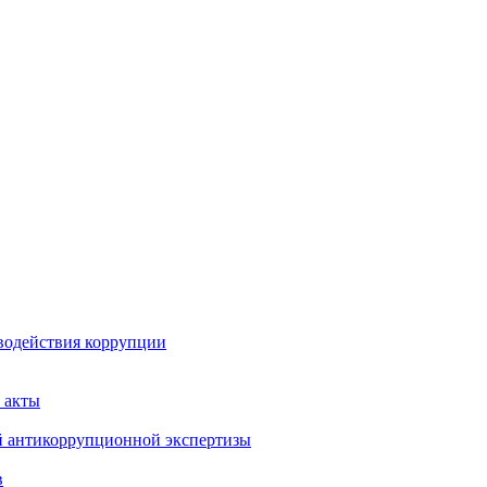
водействия коррупции
 акты
й антикоррупционной экспертизы
в