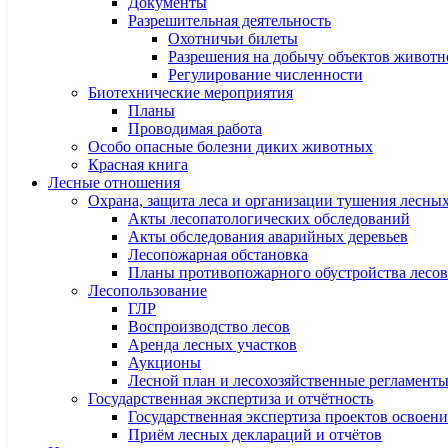
Документы
Разрешительная деятельность
Охотничьи билеты
Разрешения на добычу объектов животн
Регулирование численности
Биотехнические мероприятия
Планы
Проводимая работа
Особо опасные болезни диких животных
Красная книга
Лесные отношения
Охрана, защита леса и организации тушения лесны
Акты лесопатологических обследований
Акты обследования аварийных деревьев
Лесопожарная обстановка
Планы противопожарного обустройства лесов
Лесопользование
ГЛР
Воспроизводство лесов
Аренда лесных участков
Аукционы
Лесной план и лесохозяйственные регламент
Государственная экспертиза и отчётность
Государственная экспертиза проектов освоени
Приём лесных деклараций и отчётов