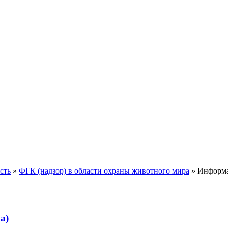
сть
»
ФГК (надзор) в области охраны животного мира
» Информа
а)