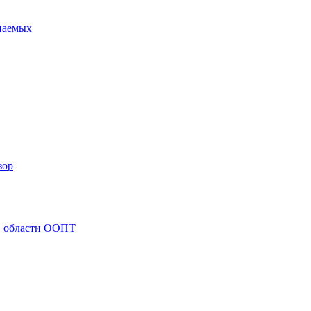
опаемых
зор
 в области ООПТ