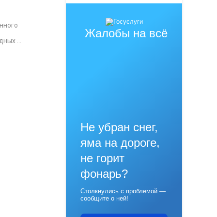
нного
Жалобы на всё
ных ...
Не убран снег,
яма на дороге,
не горит
фонарь?
Столкнулись с проблемой —
сообщите о ней!