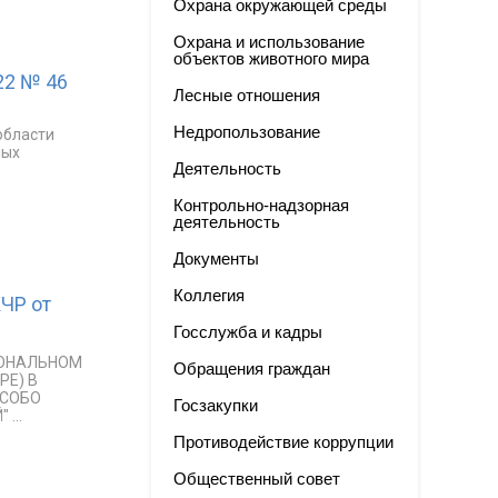
Охрана окружающей среды
Охрана и использование
объектов животного мира
22 № 46
Лесные отношения
Недропользование
области
мых
Деятельность
Контрольно-надзорная
деятельность
Документы
Коллегия
ЧР от
Госслужба и кадры
ИОНАЛЬНОМ
Обращения граждан
Е) В
ОСОБО
Госзакупки
...
Противодействие коррупции
Общественный совет