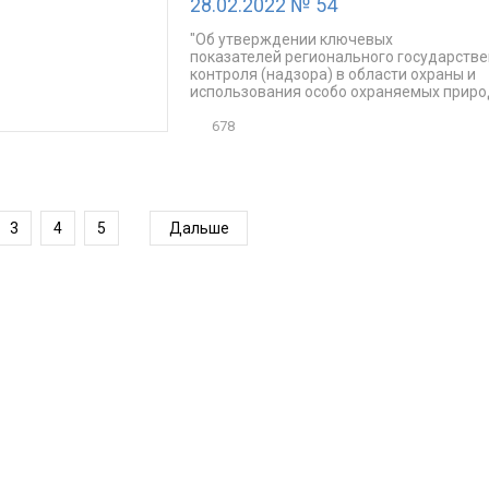
28.02.2022 № 54
"Об утверждении ключевых
показателей регионального государстве
контроля (надзора) в области охраны и
использования особо охраняемых природ
678
3
4
5
Дальше