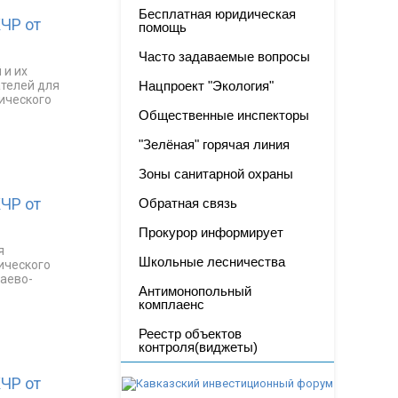
Бесплатная юридическая
ЧР от
помощь
Часто задаваемые вопросы
 и их
ателей для
Нацпроект "Экология"
ического
Общественные инспекторы
"Зелёная" горячая линия
Зоны санитарной охраны
ЧР от
Обратная связь
Прокурор информирует
я
Школьные лесничества
ического
чаево-
Антимонопольный
комплаенс
Реестр объектов
контроля(виджеты)
ЧР от